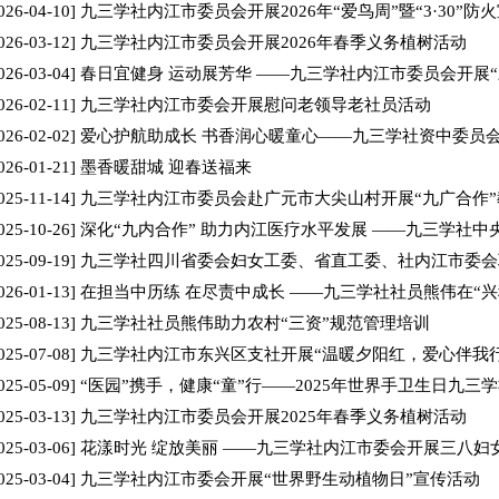
026-04-10]
九三学社内江市委员会开展2026年“爱鸟周”暨“3·30”防
026-03-12]
九三学社内江市委员会开展2026年春季义务植树活动
026-03-04]
春日宜健身 运动展芳华 ——九三学社内江市委员会开展
026-02-11]
九三学社内江市委会开展慰问老领导老社员活动
026-02-02]
爱心护航助成长 书香润心暖童心——九三学社资中委员
026-01-21]
墨香暖甜城 迎春送福来
025-11-14]
九三学社内江市委员会赴广元市大尖山村开展“九广合作
025-10-26]
深化“九内合作” 助力内江医疗水平发展 ——九三学社
025-09-19]
九三学社四川省委会妇女工委、省直工委、社内江市委会
026-01-13]
在担当中历练 在尽责中成长 ——九三学社社员熊伟在“
025-08-13]
九三学社社员熊伟助力农村“三资”规范管理培训
025-07-08]
九三学社内江市东兴区支社开展“温暖夕阳红，爱心伴我
025-05-09]
“医园”携手，健康“童”行——2025年世界手卫生日九
025-03-13]
九三学社内江市委员会开展2025年春季义务植树活动
025-03-06]
花漾时光 绽放美丽 ——九三学社内江市委会开展三八妇
025-03-04]
九三学社内江市委会开展“世界野生动植物日”宣传活动