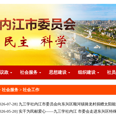
政议政
社会服务
思想建设
组织建设
社
>
社会服务
>
社会工作
026-07-28]
九三学社内江市委员会向东兴区顺河镇骑龙村捐赠太阳
026-05-20]
实干为民献爱心——九三学社内江 市委会走进东兴区特